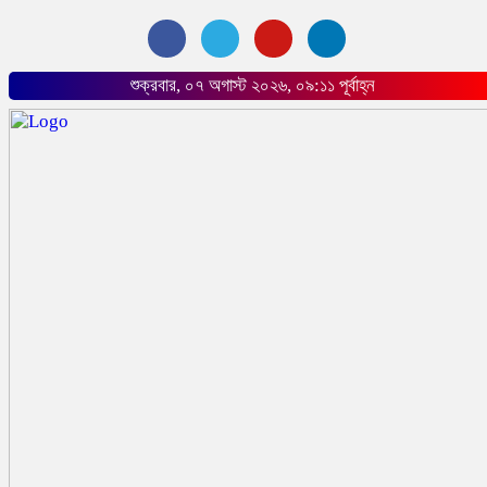
শুক্রবার, ০৭ অগাস্ট ২০২৬, ০৯:১১ পূর্বাহ্ন