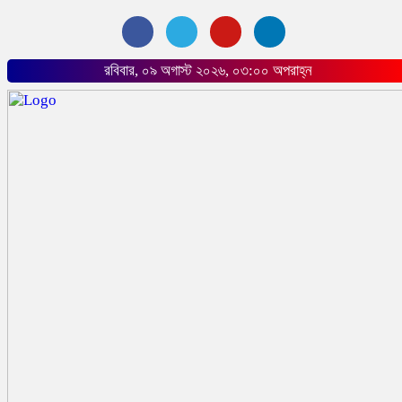
রবিবার, ০৯ অগাস্ট ২০২৬, ০৩:০০ অপরাহ্ন