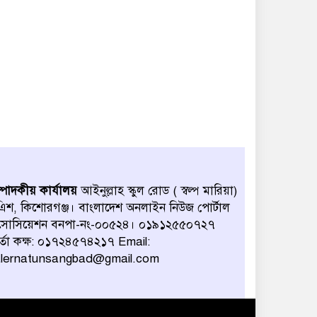
জুলাই কোনো দল বা গোষ্ঠীর
নয়, এটি সমগ্র জাতির—-
এড. জালাল উদ্দিন এমপি
কুড়িগ্রামে‌ জুলাই গন অভ্যুত্থান
‌পালিত
হোসেনপুরে শহিদ পরিবার ও
যোদ্ধাদের সংবর্ধনা
নিকলীতে জুলাই গণঅভ্যুত্থান
্পাদকীয় কার্যালয়
আইনুল্লাহ স্কুল রোড ( স্বল্প মারিয়া)
দিবস পালিত
িশ, কিশোরগঞ্জ। বাংলাদেশ অনলাইন নিউজ পোর্টাল
সোসিয়েশন বনপা-নং-০০৫২৪। ০১৯১২৫৫০৭২৭
র্তা কক্ষ: ০১৭২৪৫৭৪২১৭ Email:
কিশোরগঞ্জে ইমামদের ভাতার
নামে এনআইডি সংগ্রহ,
alernatunsangbad@gmail.com
জালিয়াতির শঙ্কা