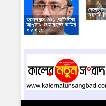
দেশের জন
কুরবানি দ
জামালপুরে ৩৯১ কোটি টাকা
আত্মসাৎ, জামায়াতের আমির
কারাগারে