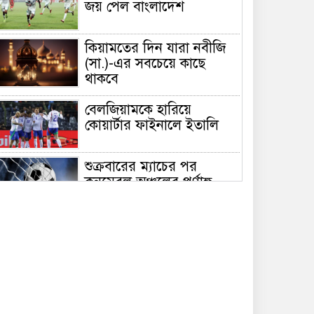
জয় পেল বাংলাদেশ
কিয়ামতের দিন যারা নবীজি
(সা.)-এর সবচেয়ে কাছে
থাকবে
বেলজিয়ামকে হারিয়ে
কোয়ার্টার ফাইনালে ইতালি
শুক্রবারের ম্যাচের পর
কনমেবল অঞ্চলের পূর্ণাঙ্গ
পয়েন্ট টেবিল
সুস্বাস্থ্যের জন্য সেরা ১২টি
হেলথ টিপস
শুক্রবারের আমল