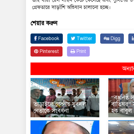
তাই যারা রেল লাইন কেটে ফেলেছে এবং পুলিশের উপ
গ্রেফতারে সাড়াঁশি অভিযান চালানো হচ্ছে।
শেয়ার করুন
Facebook
Twitter
Digg
Pinterest
Print
অন্যা
“বস্তুনিষ্
তাড়াইলে কেন্দ্রীয় যুবদল
বাতিঘর” 
নেতাকে সংবর্ধনা
হক বাবুল