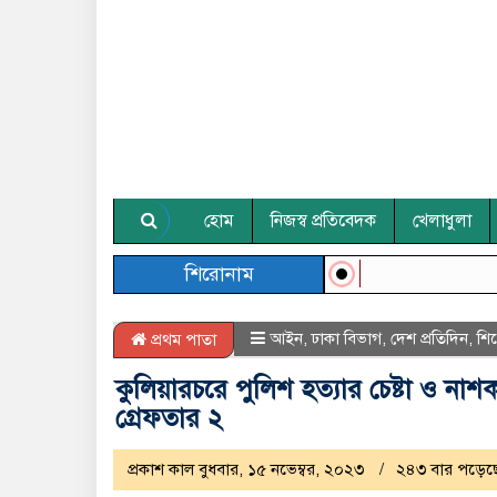
হোম
নিজস্ব প্রতিবেদক
খেলাধুলা
শিরোনাম
আইন
,
ঢাকা বিভাগ
,
দেশ প্রতিদিন
,
শি
প্রথম পাতা
কুলিয়ারচরে পুলিশ হত্যার চেষ্টা ও না
গ্রেফতার ২
প্রকাশ কাল বুধবার, ১৫ নভেম্বর, ২০২৩
২৪৩ বার পড়েছ