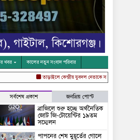
ের খবর
কালের নতুন সংবাদ পরিবার
তাড়াইলে কেন্দ্রীয় যুবদল নেতাকে সংবর্ধনা
“বস্তুনিষ্ঠ সাং
সর্বশেষ প্রকাশ
জনপ্রিয় পোস্ট
ব্রাজিলে শুরু হচ্ছে অর্থনৈতিক
জোট জি-টোয়েন্টির ১৯তম
সম্মেলন
পাপনের শেষ মুহূর্তের গোলে