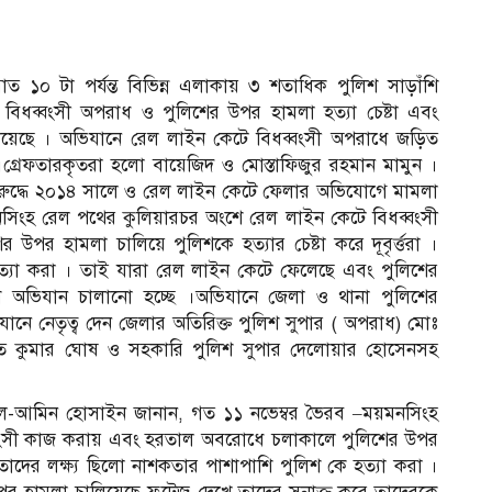
ত ১০ টা পর্যন্ত বিভিন্ন এলাকায় ৩ শতাধিক পুলিশ সাড়াঁশি
বিধব্বংসী অপরাধ ও পুলিশের উপর হামলা হত্যা চেষ্টা এবং
লিয়েছে । অভিযানে রেল লাইন কেটে বিধব্বংসী অপরাধে জড়িত
্রেফতারকৃতরা হলো বায়েজিদ ও মোস্তাফিজুর রহমান মামুন ।
 বিরুদ্ধে ২০১৪ সালে ও রেল লাইন কেটে ফেলার অভিযোগে মামলা
সিংহ রেল পথের কুলিয়ারচর অংশে রেল লাইন কেটে বিধব্বংসী
 হামলা চালিয়ে পুলিশকে হত্যার চেষ্টা করে দূবৃর্ত্তরা ।
হত্যা করা । তাই যারা রেল লাইন কেটে ফেলেছে এবং পুলিশের
শি অভিযান চালানো হচ্ছে ।অভিযানে জেলা ও থানা পুলিশের
নে নেতৃত্ব দেন জেলার অতিরিক্ত পুলিশ সুপার ( অপরাধ) মোঃ
িত কুমার ঘোষ ও সহকারি পুলিশ সুপার দেলোয়ার হোসেনসহ
আল-আমিন হোসাইন জানান, গত ১১ নভেম্বর ভৈরব –ময়মনসিংহ
্বংসী কাজ করায় এবং হরতাল অবরোধে চলাকালে পুলিশের উপর
া । তাদের লক্ষ্য ছিলো নাশকতার পাশাপাশি পুলিশ কে হত্যা করা ।