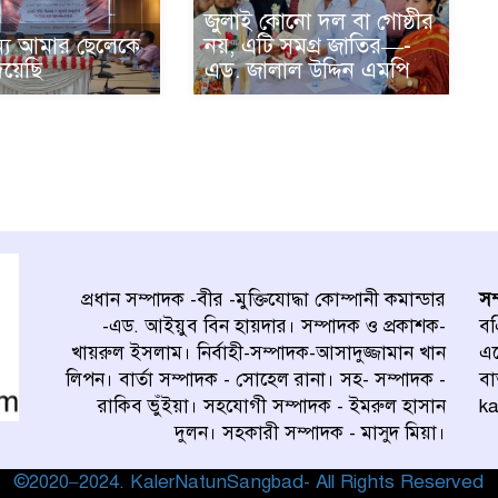
জুলাই কোনো দল বা গোষ্ঠীর
্য আমার ছেলেকে
নয়, এটি সমগ্র জাতির—-
িয়েছি
এড. জালাল উদ্দিন এমপি
প্রধান সম্পাদক -বীর -মুক্তিযোদ্ধা কোম্পানী কমান্ডার
সম
-এড. আইয়ুব বিন হায়দার। সম্পাদক ও প্রকাশক-
বএ
খায়রুল ইসলাম। নির্বাহী-সম্পাদক-আসাদুজ্জামান খান
এ
লিপন। বার্তা সম্পাদক - সোহেল রানা। সহ- সম্পাদক -
বা
রাকিব ভুঁইয়া। সহযোগী সম্পাদক - ইমরুল হাসান
k
দুলন। সহকারী সম্পাদক - মাসুদ মিয়া।
©2020–2024. KalerNatunSangbad- All Rights Reserved