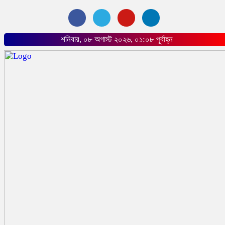
শনিবার, ০৮ অগাস্ট ২০২৬, ০১:০৮ পূর্বাহ্ন