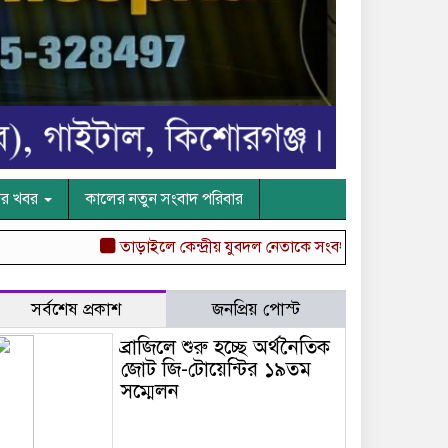
ের খবর
কালের নতুন সংবাদ পরিবার
তাড়াইলে কেন্দ্রীয় যুবদল নেতাকে সংবর্ধনা
“বস্তুনিষ্ঠ সাংবাদিক
সর্বশেষ প্রকাশ
জনপ্রিয় পোস্ট
ব্রাজিলে শুরু হচ্ছে অর্থনৈতিক
জোট জি-টোয়েন্টির ১৯তম
সম্মেলন