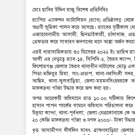
মোঃ ছাবির উদ্দিন রাজু বিশেষ প্রতিনিধিঃ
র‌্যাপিড এ্যাকশন ব্যাটালিয়ন (র‌্যাব) প্রতিষ্ঠালগ্ন থ
অগ্রণী ভূমিকা পালন করে আসছে। র‌্যাবের সৃষ্টিকাল থেকে 
এজাহারনামীয় আসামী, ছিনতাইকারী, চাঁদাবাজ, প্রতার
গ্রেফতার করে সাধারণ জনগণের মনে আস্থা অর্জন করত
এরই ধারাবাহিকতায় ৩০ ডিসেম্বর ২০২২ ইং তারিখ রাত
আলী এর নেতৃত্বে র‌্যাব-১৪, সিপিসি-২, ভৈরব ক্যাম
কিশোরগঞ্জ জেলার ভৈরব থানাধীন নাটালের মোড় এলা
পিতা-মজিবুর মিয়া, সাং-প্রতাপ, থানা-নরসিংদী স
আছিম, থানা-ফুলবাড়িয়া, জেলা-ময়মনসিংহদ্বয়কে
মাদকদ্রব্য গাঁজা উদ্ধার করে জব্দ করা হয়।
অপর আরেকটি অভিযানে রাত ১০.০০ ঘটিকায় কিশোর
হাসান পাপন পার্কের সামনে অভিযান পরিচালনা করে 
উকুয়া কান্দা, থানা-পূর্বধলা, জেলা-নেত্রকোনাকে ক
২০ কেজি মাদকদ্রব্য গাঁজা ও নগদ ২০০০/- টাকা উদ্ধার 
ধৃত আসামীগণ দীর্ঘদিন যাবৎ ব্রাহ্মণবাড়িয়া জেলার 