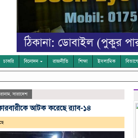
চাকরি
বিনোদন
রাজনীতি
শিক্ষা
ইসলামিক
বিভাগ
রোনাম
,
সারাদেশ
ারবারীকে আটক করেছে র‌্যাব-১৪
ছে