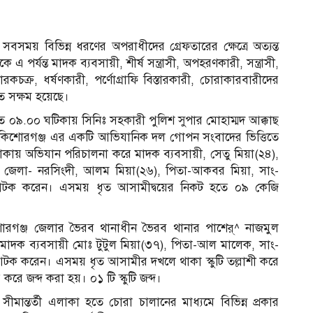
েকে সবসময় বিভিন্ন ধরণের অপরাধীদের গ্রেফতারের ক্ষেত্রে অত্যন্ত
এ পর্যন্ত মাদক ব্যবসায়ী, শীর্ষ সন্ত্রাসী, অপহরণকারী, সন্ত্রাসী,
কচক্র, ধর্ষণকারী, পর্ণোগ্রাফি বিস্তারকারী, চোরাকারবারীদের
ে সক্ষম হয়েছে।
 ০৯.০০ ঘটিকায় সিনিঃ সহকারী পুলিশ সুপার মোহাম্মদ আক্কাছ
্প, কিশোরগঞ্জ এর একটি আভিযানিক দল গোপন সংবাদের ভিত্তিতে
কায় অভিযান পরিচালনা করে মাদক ব্যবসায়ী, সেতু মিয়া(২৪),
দর, জেলা- নরসিংদী, আলম মিয়া(২৬), পিতা-আকবর মিয়া, সাং-
 আটক করেন। এসময় ধৃত আসামীদ্বয়ের নিকট হতে ০৯ কেজি
গঞ্জ জেলার ভৈরব থানাধীন ভৈরব থানার পাশের্^ নাজমুল
মাদক ব্যবসায়ী মোঃ টুটুল মিয়া(৩৭), পিতা-আল মালেক, সাং-
ে আটক করেন। এসময় ধৃত আসামীর দখলে থাকা স্কুটি তল্লাশী করে
করে জব্দ করা হয়। ০১ টি স্কুটি জব্দ।
সীমান্তর্তী এলাকা হতে চোরা চালানের মাধ্যমে বিভিন্ন প্রকার