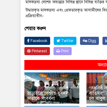
মাদকদ্রব্য দেশের অভ্যন্তরে বিভিন্ন স্থানে বিভিন্ন ব্যক্ত
উদ্ধারকৃত মাদকদ্রব্য এবং গ্রেফতারকৃত আসামীদের বির
প্রক্রিয়াধীন।
শেয়ার করুন
Facebook
Twitter
Digg
Pinterest
Print
অন্যা
“বস্তুনিষ্
তাড়াইলে কেন্দ্রীয় যুবদল
বাতিঘর” 
নেতাকে সংবর্ধনা
হক বাবুল