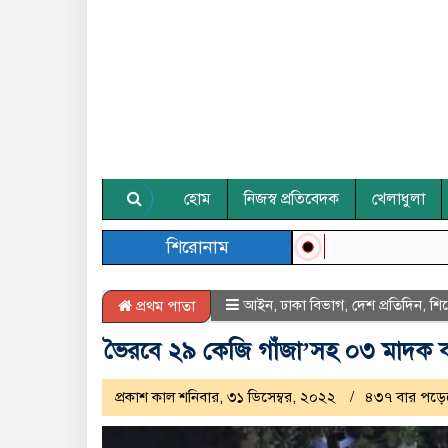
হোম
নিজস্ব প্রতিবেদক
খেলাধুলা
শিরোনাম
আইন
,
ঢাকা বিভাগ
,
দেশ প্রতিদিন
,
শি
প্রথম পাতা
ভৈরবে ২৯ কেজি গাঁজা’সহ ০৩ মাদক ক
প্রকাশ কাল শনিবার, ৩১ ডিসেম্বর, ২০২২
৪৩৭ বার পড়ে