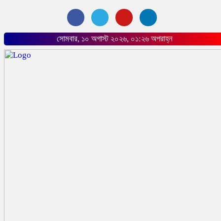
সোমবার, ১০ অগাস্ট ২০২৬, ০১:২৬ অপরাহ্ন