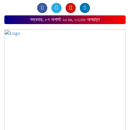
শুক্রবার, ০৭ অগাস্ট ২০২৬, ০২:৫৮ অপরাহ্ন