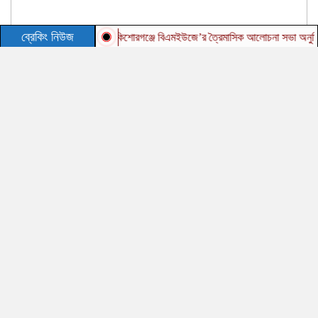
ব্রেকিং নিউজ
কিশোরগঞ্জে বিএমইউজে’র ত্রৈমাসিক আলোচনা সভা অনুষ্ঠিত
ত