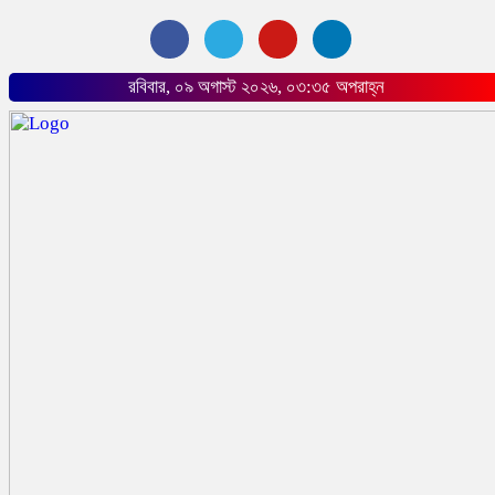
রবিবার, ০৯ অগাস্ট ২০২৬, ০৩:৩৫ অপরাহ্ন