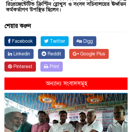
রিপ্রেজেন্টেটিভ ক্রিস্টিন ব্লোখুস ও সংসদ সচিবালয়ের ঊর্ধ্বতন
কর্মকর্তাগণ উপস্থিত ছিলেন।
শেয়ার করুন
Facebook
Twitter
Digg
Linkedin
Reddit
Google Plus
Pinterest
Print
অন্যান্য সংবাদসমূহ