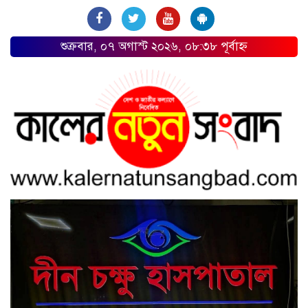
শুক্রবার, ০৭ অগাস্ট ২০২৬, ০৮:৩৮ পূর্বাহ্ন