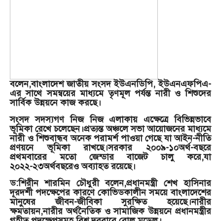
বলেন,বাংলাদেশ জাতীয় সংসদ ইউএনডিপি, ইউএনএফপিএ-
এর সাথে সমন্বয়ের মাধ্যমে তৃণমূল পর্যন্ত নারী ও শিশুদের
সার্বিক উন্নয়নে কাজ করছে।
সংসদ সদস্যগণ নিজ নিজ এলাকায় এক্ষেত্রে বিভিন্নভাবে
ভূমিকা রেখে চলেছেন।প্রত্যন্ত অঞ্চলে সভা আয়োজনের মাধ্যমে
নারী ও শিশুবান্ধব অনেক পরামর্শ পাওয়া গেছে যা আইন-নীতি
প্রণয়নে ভূমিকা রাখছে।সরকার ২০০৯-১০অর্থ-বছরে
প্রথমবারের মতো জেন্ডার বাজেট চালু করে,যা
২০২২-২৩অর্থবছরেও অব্যাহত রয়েছে।
ড:শিরীন শারমিন চৌধুরী বলেন,প্রধানমন্ত্রী শেখ হাসিনার
দূরদর্শী পদক্ষেপের কারণে কোভিডকালীন সময়ে বাংলাদেশের
মানুষের জীবন-জীবিকা সুরক্ষিত হয়েছে।নারীর
ক্ষমতায়ন,নারীর অর্থনৈতিক ও সামাজিক উন্নয়নে প্রধানমন্ত্রীর
গৃহীত পদক্ষেপসমূহ বিশ্ব দরবারে রোল মডেল।