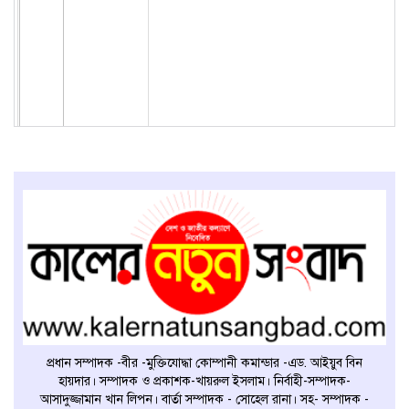
প্রধান সম্পাদক -বীর -মুক্তিযোদ্ধা কোম্পানী কমান্ডার -এড. আইয়ুব বিন
হায়দার। সম্পাদক ও প্রকাশক-খায়রুল ইসলাম। নির্বাহী-সম্পাদক-
আসাদুজ্জামান খান লিপন। বার্তা সম্পাদক - সোহেল রানা। সহ- সম্পাদক -