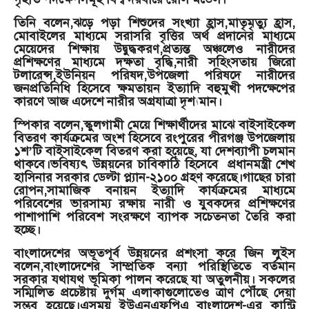
তিনি বলেন,ঝড়ে পড়া শিশুদের সংখ্যা হ্রাস,মাতৃমৃত্যু হ্রাস,
মোবাইলের মাধ্যমে সরাসরি বৃত্তির অর্থ প্রদানের মাধ্যমে
মেয়েদের শিক্ষায় উদ্বুদ্ধকরণ,প্রত্যন্ত অঞ্চলেও নারীদের
প্রশিক্ষণের মাধ্যমে দক্ষতা বৃদ্ধি,নারী সহিংসতায় জিরো
টলারেন্স,ইউনিয়ন পরিষদ,উপজেলা পরিষদে নারীদের
জনপ্রতিনিধি হিসেবে ক্ষমতায়ন ইত্যাদি বহুমুখী পদক্ষেপের
কারণে আজ এদেশে নারীর অগ্রযাত্রা দৃশ্যমান।
স্পিকার বলেন,স্কুলগামী মেয়ে শিক্ষার্থীদের মাঝে বাইসাইকেল
বিতরণ কার্যক্রমের অংশ হিসেবে রংপুরের পীরগঞ্জ উপজেলায়
১শ’টি বাইসাইকেল বিতরণ করা হয়েছে, যা দেশব্যাপী চলমান
থাকবে।ভবিষ্যৎ উন্নয়নের চাবিকাঠি হিসেবে প্রধানমন্ত্রী শেখ
হাসিনার সরকার ডেল্টা প্ল্যান-২১০০ গ্রহণ করেছে।গাছের চারা
রোপন,সামাজিক বনায়ন ইত্যাদি কার্যক্রমের মাধ্যমে
পরিবেশের ভারসাম্য রক্ষায় নারী ও যুবকদের প্রশিক্ষণের
পাশাপাশি পরিবেশ সংরক্ষণে ব্যাপক সচেতনতা তৈরি করা
হচ্ছে।
বাংলাদেশের অভূতপূর্ব উন্নয়নের প্রশংসা করে জিন লুইস
বলেন,বাংলাদেশের সাম্প্রতিক বন্যা পরিস্থিতিতে বর্তমান
সরকার যথাযথ ভূমিকা পালন করেছে যা অতুলনীয়। সকলের
সম্মিলিত প্রচেষ্টায় দুর্গম এলাকাগুলোতেও ত্রাণ পৌঁছে দেয়া
সম্ভব হয়েছে।এসময় ইউএনএফপিএ বাংলাদেশ-এর কান্ট্রি