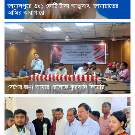
জামালপুরে ৩৯১ কোটি টাকা আত্মসাৎ, জামায়াতের
আমির কারাগারে
দেশের জন্য আমার ছেলেকে কুরবানি দিয়েছি