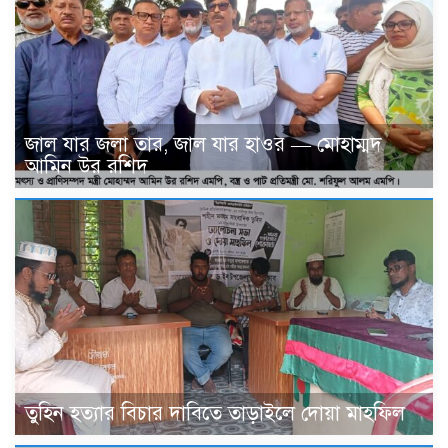
জাল যার জলা তার, জাল যার হাওর — মোহাম্মদ
আমিন উর রশিদ
তুহিন হত্যার বিচার দাবিতে তাড়াইলে দোয়া মাহফিল