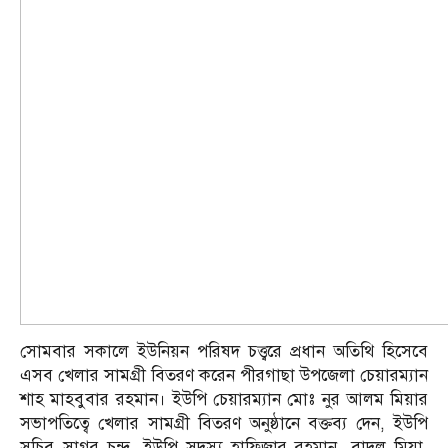
সোমবার সকালে ইউনিয়ন পরিষদ চত্ত্বরে প্রধান অতিথি হিসেবে
এসব খেলার সামগ্রী বিতরণ করেন পীরগাছা উপজেলা চেয়ারম্যান
শাহ মাহবুবার রহমান। ইউপি চেয়ারম্যান মোঃ নুর আলম মিয়ার
সভাপতিত্বে খেলার সামগ্রী বিতরণ অনুষ্ঠানে বক্তব্য দেন, ইউপি
সচিব সাগর চন্দ্র, ইউপি সদস্য হাফিজার রহমান, বাদল মিয়া,