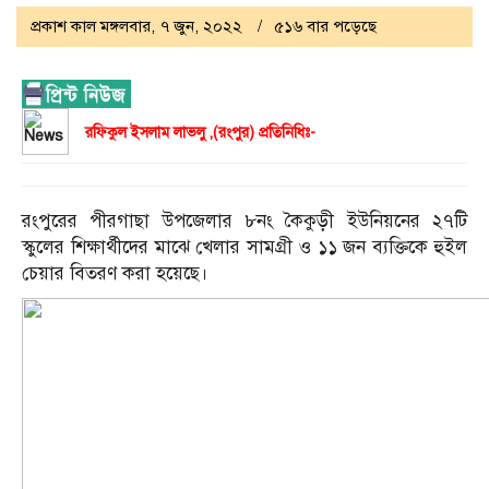
প্রকাশ কাল মঙ্গলবার, ৭ জুন, ২০২২
৫১৬ বার পড়েছে
রফিকুল ইসলাম লাভলু ,(রংপুর) প্রতিনিধিঃ-
রংপুরের পীরগাছা উপজেলার ৮নং কৈকুড়ী ইউনিয়নের ২৭টি
স্কুলের শিক্ষার্থীদের মাঝে খেলার সামগ্রী ও ১১ জন ব্যক্তিকে হুইল
চেয়ার বিতরণ করা হয়েছে।