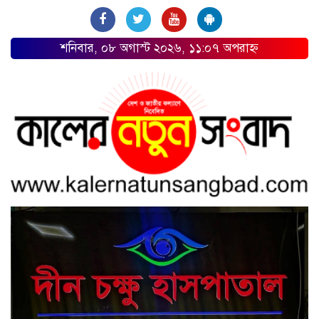
শনিবার, ০৮ অগাস্ট ২০২৬, ১১:০৭ অপরাহ্ন