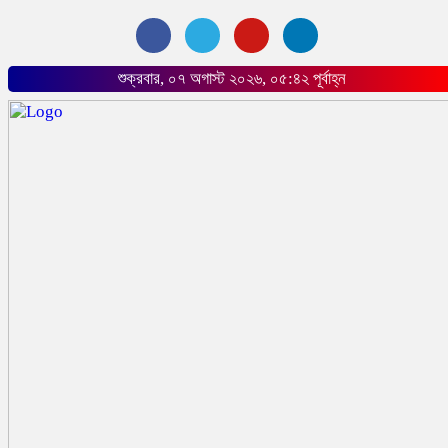
শুক্রবার, ০৭ অগাস্ট ২০২৬, ০৫:৪২ পূর্বাহ্ন