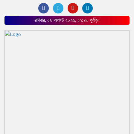
রবিবার, ০৯ অগাস্ট ২০২৬, ১২:৪০ পূর্বাহ্ন