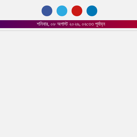
শনিবার, ০৮ অগাস্ট ২০২৬, ০৬:৩৩ পূর্বাহ্ন