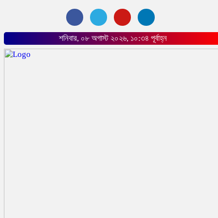
শনিবার, ০৮ অগাস্ট ২০২৬, ১০:৩৪ পূর্বাহ্ন