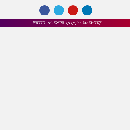
শুক্রবার, ০৭ অগাস্ট ২০২৬, ১১:৪৮ অপরাহ্ন