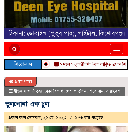
Toggle
naviga
শিরোনাম
মদনে সহকারী শিক্ষিকা লাঞ্ছিত প্রধান শিক্ষকের হা
প্রথম পাতা
ইতিহাস ও ঐতিহ্য
,
ঢাকা বিভাগ
,
দেশ প্রতিদিন
,
শিরোনাম
,
সারাদেশ
ভুলবোনা এক চুল
প্রকাশ কাল সোমবার, ২২ মে, ২০২৩
২৫৩ বার পড়েছে