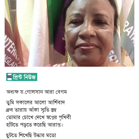
অধ্যক্ষ ড.গোলসান আরা বেগম
তুমি সকালের আলো আর্শিবাদ
ধ্রুব তারায় আঁকা স্মৃতি স্তম্ব
তোমার চোখে দেখে স্বপ্নের পৃখিবী
হাঁটতে পড়তে করেছি আরাম্ভ।
ছুটতে শিখেছি উল্কার মতো