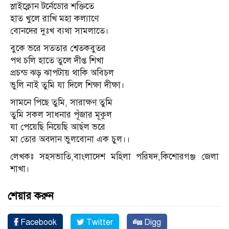
স্লাইক্লোন টর্নেডোর শক্তিতে
হাত খুলে রাখি মহা কল্যাণে
বোনদের দুঃখ ব্যথা সামলাতে।
বুকে ভরে সততার শ্বেতকবুতর
পথ চলি হাতে তুলে দীপ্ত শিখা
প্রচন্ড ঝড় ঝাপটায় থাকি অবিচল
ভুলি নাই তুমি যা দিলে শিক্ষা দীক্ষা।
সামনে পিছে তুমি, সারাক্ষণ তুমি
তুমি সকল সাধনার পূঁজার মূকুল
যা পেয়েছি নিয়েছি আছঁল ভরে
মা তোর অবদান ভুলবোনা এক চুল।।
লেখকঃ সহসভাতি,বাংলাদেশ মহিলা পরিষদ,কিশোরগঞ্জ জেলা
শাখা।
শেয়ার করুন
Facebook
Twitter
Digg