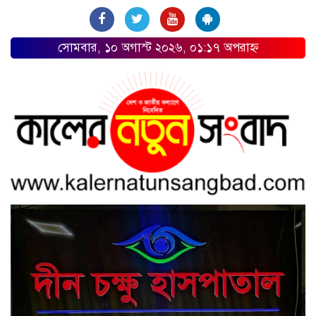
সোমবার, ১০ অগাস্ট ২০২৬, ০১:১৭ অপরাহ্ন