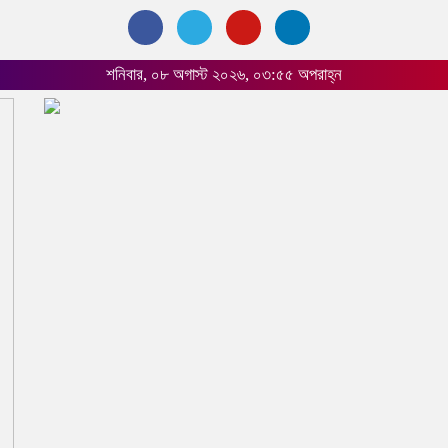
শনিবার, ০৮ অগাস্ট ২০২৬, ০৩:৫৫ অপরাহ্ন