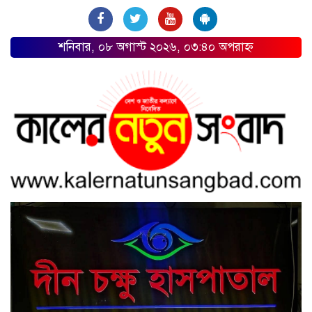
শনিবার, ০৮ অগাস্ট ২০২৬, ০৩:৪০ অপরাহ্ন