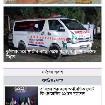
কুলিয়ারচরে স্বামীর বাড়ি থেকে গৃহবধূর ঝুলন্ত মরদেহ
উদ্ধার
সর্বশেষ প্রকাশ
জনপ্রিয় পোস্ট
ব্রাজিলে শুরু হচ্ছে অর্থনৈতিক জোট
জি-টোয়েন্টির ১৯তম সম্মেলন