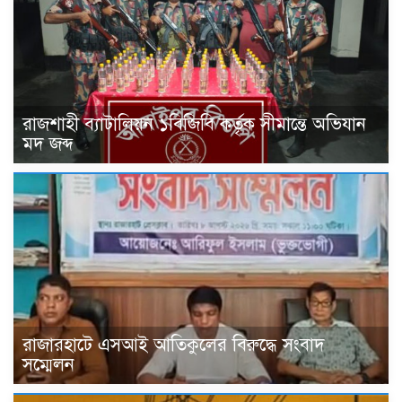
রাজশাহী ব্যাটালিয়ন ১বিজিবি কর্তৃক সীমান্তে অভিযান
মদ জব্দ
রাজারহাটে এসআই আতিকুলের বিরুদ্ধে সংবাদ
সম্মেলন