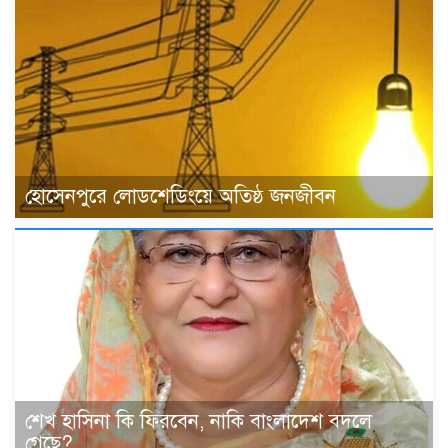
হোসেনপুরে লোডশেডিংয়ে অতিষ্ঠ জনজীবন
শেখ হাসিনা কি ফিরবেন, নাকি বাংলাদেশ বদলে
গেছে?