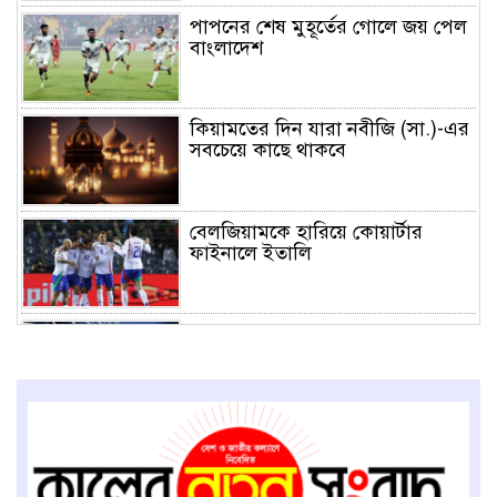
পাপনের শেষ মুহূর্তের গোলে জয় পেল
বাংলাদেশ
কিয়ামতের দিন যারা নবীজি (সা.)-এর
সবচেয়ে কাছে থাকবে
বেলজিয়ামকে হারিয়ে কোয়ার্টার
ফাইনালে ইতালি
শুক্রবারের ম্যাচের পর কনমেবল
অঞ্চলের পূর্ণাঙ্গ পয়েন্ট টেবিল
সুস্বাস্থ্যের জন্য সেরা ১২টি হেলথ টিপস