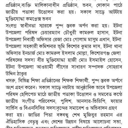
প্রতিষ্ঠান,ব্যক্তি মালিকানাধীন প্রতিষ্ঠান, ভবন, দোকান পাঠে
জাতীয় পতাকা উত্তোলন করা হয়। সকাল সাড়ে আটটায়
মুক্তিযোদ্ধা কমপ্লেক্স ভবন
সংলগ্ন স্বাধীনতা স্মারকে পুষ্প স্তবক অর্পণ করা হয়। ইটনা
উপজেলা পরিষদ চেয়ারম্যান চৌধুরী কামরুল হাসান, ইটনা
উপজেলা নিবার্হী অফিসার রেজা মোঃ গোলাম মাসুম প্রধান, ইটনা
উপজেলা সহকারী কমিশনার ভূমি কিশোর কুমার দাস, ইটনা থানা
অফিসার ইনচার্জ মোঃ কামরুল ইসলাম মোল্লা, কিশোরগঞ্জ জেলা
পরিষদের সদস্য বীর মুক্তিযোদ্ধা হাজী মোঃ ইসমাইল হোসেন,
ইটনা উপজেলা আওয়ামী লীগের সাধারণ সম্পাদক সোহরাব
উদ্দিন ঠাকুর
খসরু, বিভিন্ন শিক্ষা প্রতিষ্ঠানের শিক্ষক শিক্ষার্থী, পুষ্প স্তবক অর্পণে
অংশ গ্রহণ করেন। সকাল সাড়ে নয়টায় আনুষ্ঠানিক ভাবে উপজেলা
পরিষদ হেলিপেড মাঠে জাতীয় পতাকা উত্তোলন ও সমবেত কন্ঠে
জাতীয় সংগীত পরিবেশন, পুলিশ, আনসার-ভিডিপি, ফায়ার
সার্ভিস ও বিএনসিসির সদস্যবৃন্দের সমাবেশ ও অভিবাদন গ্রহণ
করা হয়। জাতির পিতা বঙ্গবন্ধু শেখ মুজিবুর রহমান এর
ঐতিহাসিক নেতৃত্ব এবং দেশের উন্নয়ন বিষয়ে আলোচনা সভা,