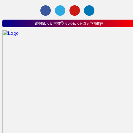
রবিবার, ০৯ অগাস্ট ২০২৬, ০৮:৪৮ অপরাহ্ন