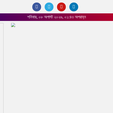
শনিবার, ০৮ অগাস্ট ২০২৬, ০১:৪৩ অপরাহ্ন