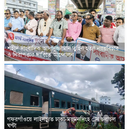
শহীদ সাংবাদিক আসাদুজ্জামান তুহিন হত্যা ন্যায়বিচার
ও নিরাপত্তার দাবিতে আন্দোলন
গফরগাঁওয়ে লাইনচ্যুত ঢাকা-ময়মনসিংহ ট্রেন চলাচল
ঘন্টা