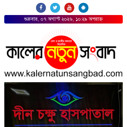
শুক্রবার, ০৭ অগাস্ট ২০২৬, ১০:২৯ অপরাহ্ন