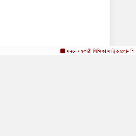
বেলজিয়ামকে হারিয়ে
কোয়ার্টার ফাইনালে ইতালি
মদনে সহকারী শিক্ষিকা লাঞ্ছিত প্রধান শিক্ষকের হা