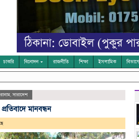
চাকরি
বিনোদন
রাজনীতি
শিক্ষা
ইসলামিক
বিভাগ
রোনাম
,
সারাদেশ
্রতিবাদে মানবন্ধন
ছে