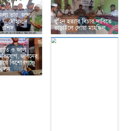
জলা তার, জাল
 — মোহাম্মদ
তুহিন হত্যার বিচার দাবিতে
 রশিদ
তাড়াইলে দোয়া মাহফিল
িয়াতি ও জাল
অভিযোগ, জীবনের
 চেয়ে কিশোরগঞ্জে
্মেলন