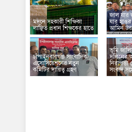
জাল যার 
মদনে সহকারী শিক্ষিকা
যার হাওর
লাঞ্ছিত প্রধান শিক্ষকের হাতে
আমিন উর
ভূমি জাল
চাঁপাইনবাবগঞ্জ সাংবাদিক
দলিলের 
এসোসিয়েশনের নতুন
নিরাপত্তা
কমিটির দায়িত্ব গ্রহণ
সংবাদ সম