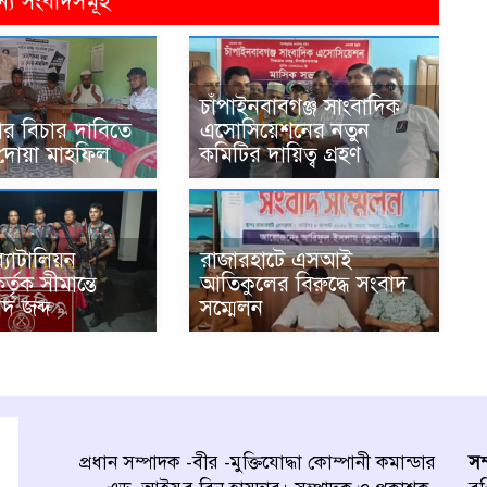
ন্য সংবাদসমূহ
চাঁপাইনবাবগঞ্জ সাংবাদিক
যার বিচার দাবিতে
এসোসিয়েশনের নতুন
দোয়া মাহফিল
কমিটির দায়িত্ব গ্রহণ
্যাটালিয়ন
রাজারহাটে এসআই
্তৃক সীমান্তে
আতিকুলের বিরুদ্ধে সংবাদ
দ জব্দ
সম্মেলন
প্রধান সম্পাদক -বীর -মুক্তিযোদ্ধা কোম্পানী কমান্ডার
সম