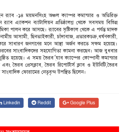
‌্যাব -১৪ ময়মনসিংহ অঞ্চল ক্যাম্পর কমান্ডার ও অতিরিক্ত
াব এ্যাকশন ব্যাটালিয়ন প্রতিষ্ঠালগ্ন থেকে সবসময় বিভিন্ন
ভূমিকা পালন করে আসছে। র‌্যাবের সৃষ্টিকাল থেকে এ পর্যন্ত মাদক
াহারনামীয় আসামী, ছিনতাইকারী, চাঁদাবাজ, প্রতারকচক্র,ধর্ষণকারী,
ার করে সাধারণ জনগণের মনে আস্থা অর্জন করতে সক্ষম হয়েছে।
ভৈরবের সাংবাদিকদের সহযোগিতা কামনা করছেন। আজ বুধবার
ুষ্ঠিত হয়েছে। এ সময় ভৈরব র্্যাব ক্যাম্পের কোম্পানী কমান্ডার
এবং ভৈরব প্রেসক্লাব, ভৈরব রিপোর্টার্স ক্লাব ও ইউনিটি,ভৈরব
ল সাংবাদিক ফোরামের নেতৃবৃন্দ উপস্থিত ছিলেন।
Linkedin
Reddit
Google Plus