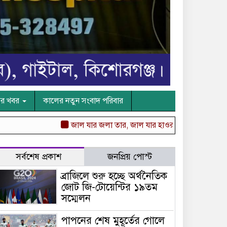
ের খবর
কালের নতুন সংবাদ পরিবার
জাল যার জলা তার, জাল যার হাওর — মোহাম্মদ আমিন উর 
সর্বশেষ প্রকাশ
জনপ্রিয় পোস্ট
ব্রাজিলে শুরু হচ্ছে অর্থনৈতিক
জোট জি-টোয়েন্টির ১৯তম
সম্মেলন
পাপনের শেষ মুহূর্তের গোলে