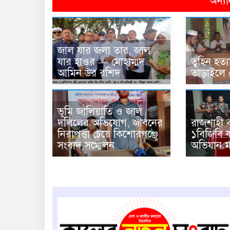
অন্যা
জাল যার জলা তার, জাল
যার হাওর — মোহাম্মদ
তুহিন হত্
আমিন উর রশিদ
তাড়াইলে 
ভূমি জালিয়াতি ও জাল
দলিলের অভিযোগ, জীবনের
রাজশাহী ব
নিরাপত্তা চেয়ে কিশোরগঞ্জে
১বিজিবি কর
সংবাদ সম্মেলন
অভিযান ম