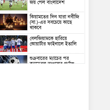
জয় পেল বাংলাদেশ
কিয়ামতের দিন যারা নবীজি
(সা.)-এর সবচেয়ে কাছে
থাকবে
বেলজিয়ামকে হারিয়ে
কোয়ার্টার ফাইনালে ইতালি
শুক্রবারের ম্যাচের পর
কনমেবল অঞ্চলের পূর্ণাঙ্গ
পয়েন্ট টেবিল
সুস্বাস্থ্যের জন্য সেরা ১২টি
হেলথ টিপস
শুক্রবারের আমল