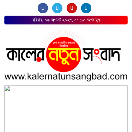
রবিবার, ০৯ অগাস্ট ২০২৬, ০৭:১০ অপরাহ্ন