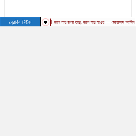
ব্রেকিং নিউজ
জাল যার জলা তার, জাল যার হাওর — মোহাম্মদ আমিন উর রশি
Toggle
naviga