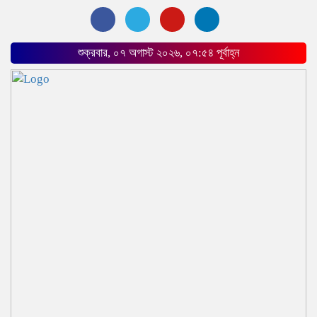
শুক্রবার, ০৭ অগাস্ট ২০২৬, ০৭:৫৪ পূর্বাহ্ন