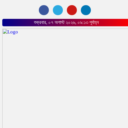
শুক্রবার, ০৭ অগাস্ট ২০২৬, ০৯:১৩ পূর্বাহ্ন