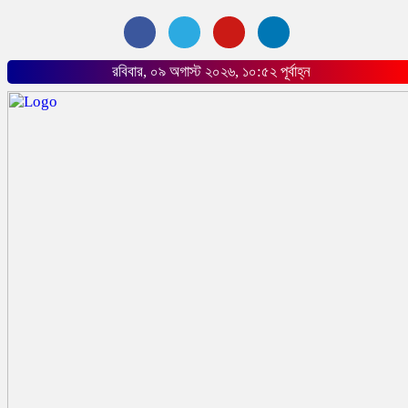
রবিবার, ০৯ অগাস্ট ২০২৬, ১০:৫২ পূর্বাহ্ন