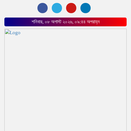
শনিবার, ০৮ অগাস্ট ২০২৬, ০৯:৪৪ অপরাহ্ন