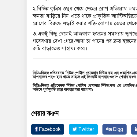
২.বিভিন্ন কৃত্রিম ওষুধ খেয়ে দেহের রোগ প্রতিরোধ 
ক্ষমতা বাড়িয়ে নিন।এতে থাকে প্রাকৃতিক অ্যান্টিঅক্
রোগের বিরুদ্ধে লড়াই করার শক্তি যোগায় ভেতর থেক
৩.একটু কিছু খেলেই আজকাল হজমের সমস্যায় ভুগছেন?এ
গবেষণায় দেখা গেছে-আদা চা পানের পর দ্রুত হজমে
রুচি বাড়াতেও সাহায্য করে।
বিডি//নিজস্ব প্রতিবেদক নিউজ পোর্টাল তোকদার নিউজ.কম এর প্রকাশিত,প্রচ
আপনাদের পছন্দ হয়ে থাকে তাহলে এই লিংকটি আপনার গুরুপে শেয়ার করু
বিডি//নিজস্ব প্রতিবেদক নিউজ পোর্টাল তোকদার নিউজ.কম এর প্রকাশিত,প্
আইনে পূর্বানুমতি ছাড়া ব্যবহার করা যাবে না।
শেয়ার করুন
Facebook
Twitter
Digg