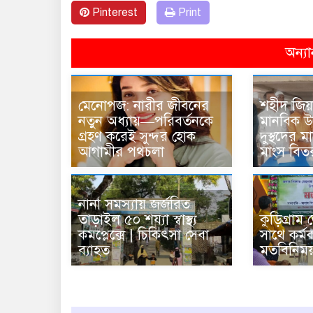
Pinterest
Print
অন্যা
মেনোপজ: নারীর জীবনের
‎শহীদ জিয়
নতুন অধ্যায়—পরিবর্তনকে
মানবিক উদ
গ্রহণ করেই সুন্দর হোক
দুস্থদের 
আগামীর পথচলা
মাংস বিত
নানা সমস্যায় জর্জরিত
তাড়াইল ৫০ শয্যা স্বাস্থ্য
কুড়িগ্রাম
কমপ্লেক্সে | চিকিৎসা সেবা
সাথে কর্ম
ব্যাহত
মতবিনিময