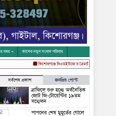
ের খবর
কালের নতুন সংবাদ পরিবার
কিশোরগঞ্জে বিএমইউজে’র ত্রৈমাসিক আলোচনা সভা অনুষ্ঠিত
সর্বশেষ প্রকাশ
জনপ্রিয় পোস্ট
ব্রাজিলে শুরু হচ্ছে অর্থনৈতিক
জোট জি-টোয়েন্টির ১৯তম
সম্মেলন
পাপনের শেষ মুহূর্তের গোলে