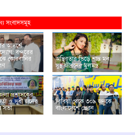
ন্য সংবাদসমূহ
ার আদর্শে
্যোগ: বন্দরের
মাঝে কোরবানির
অস্থিরতার ভিড়ে শান্ত মন:
রণ
সুস্থ জীবনের মূলমন্ত্র
 জেলা প্রশাসকের
কর্তা ও সুধী জনের
লিবিয়া থেকে ৩০৯ জনকে
় সভা
বাংলাদেশে প্রেরন