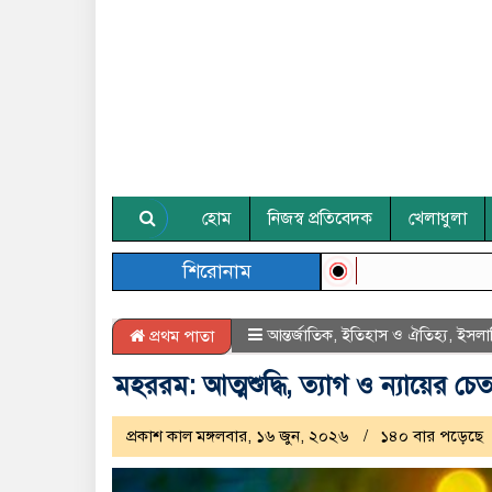
হোম
নিজস্ব প্রতিবেদক
খেলাধুলা
শিরোনাম
আন্তর্জাতিক
,
ইতিহাস ও ঐতিহ্য
,
ইসলা
প্রথম পাতা
মহররম: আত্মশুদ্ধি, ত্যাগ ও ন্যায়ের চে
প্রকাশ কাল মঙ্গলবার, ১৬ জুন, ২০২৬
১৪০ বার পড়েছে