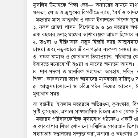
মুসলিম উম্মাহকে শিক্ষা দেয়— অন্যায়ের সামনে ম
ক্ষমতা, লোভ ও জুলুমের বিপরীতে ন্যায়, ধৈর্য ও আদর্
মহররম মাস আত্মশুদ্ধি ও নফল ইবাদতের বিশেষ সু
১. নফল রোজা পালন বিশেষত ৯ ও ১০ মহররম অথবা
এক বছরের গুনাহ মাফের আশাব্যঞ্জক আমল হিসেবে বর্
২. তওবা ও ইস্তিগফার নতুন হিজরি বছর আত্মসমালো
চাওয়া এবং নতুনভাবে জীবন গড়ার সংকল্প নেওয়া জর
৩. নফল নামাজ ও কোরআন তিলাওয়াত পরিবারে কোর
ইবাদতে মনোযোগী হওয়া এ মাসের অন্যতম আমল।
৪. দান-সদকা ও মানবিক সহায়তা অসহায়, দরিদ্র, এতি
শিক্ষা। কারবালার ত্যাগ আমাদের মানবতার দায়িত্বও স্
৫. আত্মসমালোচনা ও চরিত্র গঠন নিজের আচরণ, ঈমা
মূল্যবান সময়।
যা বর্জনীয় ইসলাম মহররমে অতিরঞ্জন, কুসংস্কার, বি
সৃষ্টি,কুসংস্কার,অপচয়,সাম্প্রদায়িক বিদ্বেষ এসব থেক
মহররম পরিবারকেন্দ্রিক মূল্যবোধ গঠনেরও একটি গুরু
ও কারবালার শিক্ষা শোনানো,সম্মিলিত কোরআন তিলাওয়
সহায়তায় সন্তানদের সম্পৃক্ত করা,অপচয় ও অহংকার থে