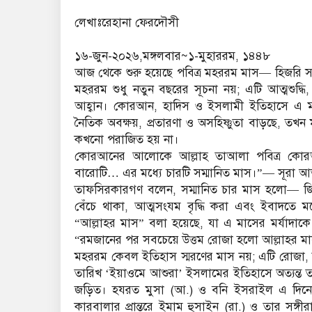
লেখাঃরেহানা ফেরদৌসী
১৬-জুন-২০২৬,মঙ্গলবার~১-মুহাররম, ১৪৪৮
আজ থেকে শুরু হয়েছে পবিত্র মহররম মাস— হিজরি স
মহররম শুধু নতুন বছরের সূচনা নয়; এটি আত্মশুদ্
আহ্বান। কোরআন, হাদিস ও ইসলামী ইতিহাসে এ মাস 
নৈতিক অবক্ষয়, প্রতারণা ও অসহিষ্ণুতা বাড়ছে, তখ
কখনো পরাজিত হয় না।
কোরআনের আলোকে আল্লাহ তাআলা পবিত্র কোরআনে
বারোটি… এর মধ্যে চারটি সম্মানিত মাস।”— সূরা 
তাফসিরকারগণ বলেন, সম্মানিত চার মাস হলো— জ
বেঁচে থাকা, আত্মসংযম বৃদ্ধি করা এবং ইবাদতে ম
“আল্লাহর মাস” বলা হয়েছে, যা এ মাসের মর্যাদাকে
“রমজানের পর সবচেয়ে উত্তম রোজা হলো আল্লাহর 
মহররম কেবল ইতিহাস স্মরণের মাস নয়; এটি রোজা,
তারিখ ‘ইয়াওমে আশুরা’ ইসলামের ইতিহাসে অত্যন্ত তাৎ
জড়িত। হযরত মুসা (আ.) ও বনি ইসরাইল এ দিনে 
কারবালার প্রান্তরে ইমাম হুসাইন (রা.) ও তার সঙ্গ