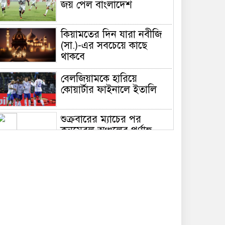
জয় পেল বাংলাদেশ
কিয়ামতের দিন যারা নবীজি
(সা.)-এর সবচেয়ে কাছে
থাকবে
বেলজিয়ামকে হারিয়ে
কোয়ার্টার ফাইনালে ইতালি
শুক্রবারের ম্যাচের পর
কনমেবল অঞ্চলের পূর্ণাঙ্গ
পয়েন্ট টেবিল