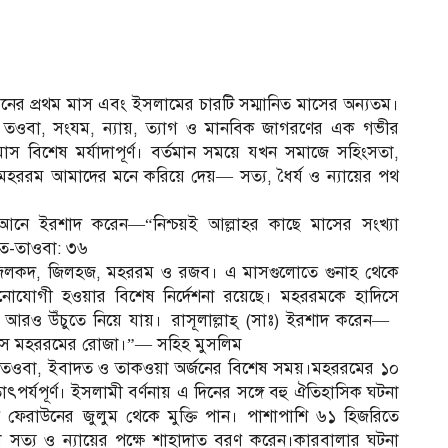
নের প্রথম মাস এবং ইসলামের চারটি সম্মানিত মাসের অন্যতম।
ধি, তওবা, সংযম, ন্যায়, ত্যাগ ও মানবিক জাগরণের এক গভীর
বিশেষ মর্যাদাপূর্ণ। বর্তমান সময়ে যখন সমাজে সহিংসতা,
ন মহররম আমাদের মনে করিয়ে দেয়— সত্য, ধৈর্য ও ন্যায়ের পথ
 ইরশাদ করেন—“নিশ্চয়ই আল্লাহর কাছে মাসের সংখ্যা
আত-তাওবা: ৩৬
িলকদ, জিলহজ, মহররম ও রজব। এ মাসগুলোতে গুনাহ থেকে
নোযোগী হওয়ার বিশেষ নির্দেশনা রয়েছে। মহররমকে হাদিসে
 আরও উঁচুতে নিয়ে যায়। রাসূলাল্লাহ্ (সাঃ) ইরশাদ করেন—
মাস মহররমের রোজা।”— সহিহ মুসলিম
 তওবা, ইবাদত ও তাকওয়া অর্জনের বিশেষ সময়।মহররমের ১০
পর্যপূর্ণ। ইসলামী বর্ণনায় এ দিনের সঙ্গে বহু ঐতিহাসিক ঘটনা
ফেরাউনের জুলুম থেকে মুক্তি পান। পাশাপাশি ৬১ হিজরিতে
ীরা সত্য ও ন্যায়ের পক্ষে শাহাদাত বরণ করেন।কারবালার ঘটনা