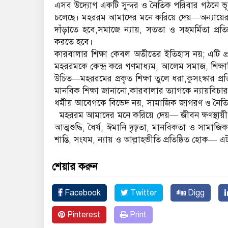
এসব উদ্যোগ একটি সুন্দর ও নৈতিক পরিবার গঠনে ভূ
চলেছে। মহররম আমাদের মনে করিয়ে দেয়—অন্যায়ের বি
দাঁড়াতে হবে,সমাজে ন্যায়, সততা ও সহমর্মিতা প্রত
করতে হবে।
কারবালার শিক্ষা কেবল অতীতের ইতিহাস নয়; এটি প্রত
মহররমকে কেন্দ্র করে গণমাধ্যম, আলেম সমাজ, শিক্ষাব
উচিত—মহররমের প্রকৃত শিক্ষা তুলে ধরা,কুসংস্কার প্
মানবিক শিক্ষা জানানো,কারবালার ত্যাগকে ন্যায়বিচ
ধর্মীয় আবেগকে বিভেদ নয়, সামাজিক জাগরণ ও নৈতিক 
মহররম আমাদের মনে করিয়ে দেয়— জীবন ক্ষণস্থায়ী, কি
আত্মশুদ্ধি, ধৈর্য, ঈমানি দৃঢ়তা, মানবিকতা ও সামাজ
শান্তি, সংযম, ন্যায় ও আল্লাহভীতি প্রতিষ্ঠিত হোক— 
শেয়ার করুন
Facebook
Twitter
Digg
Pinterest
Print