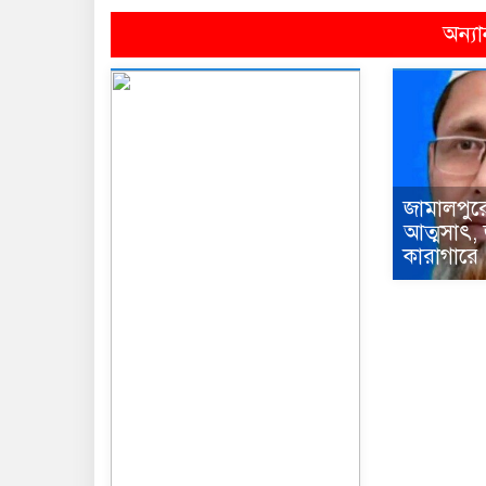
অন্যা
জামালপুর
আত্মসাৎ,
কারাগারে