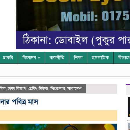
চাকরি
বিনোদন
রাজনীতি
শিক্ষা
ইসলামিক
বিভাগ
মিক
,
ঢাকা বিভাগ
,
ব্রেকিং নিউজ
,
শিরোনাম
,
সারাদেশ
তনার পবিত্র মাস