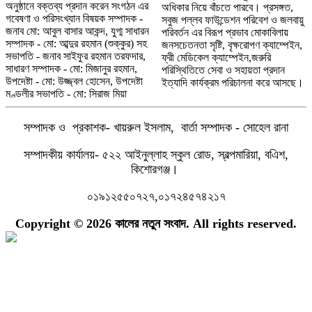
অনুষ্ঠানে বক্তব্য প্রদান করেন সংগঠন এর
অধিকার নিয়ে বাঁচতে পারবে। প্রসঙ্গত,
গবেষণা ও পরিসংখ্যান বিষয়ক সম্পাদক -
সবুজ পল্লব ফাউন্ডেশন পরিবেশ ও জলবায়ু
জনাব মো: আবুল বাসার আকন্দ, যুগ্ম সাধারন
পরিবর্তন এর বিরূপ প্রভাব মোকাবিলায়
সম্পাদক - মো: আব্দুর রহমান (শুক্কুর) সহ
জনসচেতনতা সৃষ্টি, বৃক্ষরোপণ ক্যাম্পেইন,
সভাপতি - জনাব সাইফুর রহমান তরফদার,
ফ্রী মেডিকেল ক্যাম্পেইন,জরুরি
সাধারণ সম্পাদক - মো: মিজানুর রহমান,
পরিস্থিতিতে সেবা ও সহায়তা প্রদান
উপদেষ্টা - মো: উজ্জ্বল হোসেন, উপদেষ্টা
ইত্যাদি কার্যক্রম পরিচালনা করে আসছে।
মণ্ডলীর সভাপতি - মো: সিরাজ মিয়া
সম্পাদক ও প্রকাশক- খায়রুল ইসলাম, বার্তা সম্পাদক - সোহেল রানা
সম্পাদকীয় কার্যালয়- ৫২২ আইনুল্লাহ স্কুল রোড, স্বল্পমারিয়া, বএিশ,
কিশোরগঞ্জ।
০১৯১২৫৫০৭২৭,০১৭২৪৫৭৪২১৭
Copyright © 2026 কালের নতুন সংবাদ. All rights reserved.