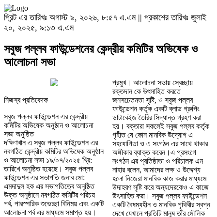
প্রিন্ট এর তারিখঃ অগাস্ট ৯, ২০২৬, ৮:৫৭ এ.এম || প্রকাশের তারিখঃ জুলাই
২০, ২০২৫, ৯:১৩ এ.এম
সবুজ পল্লব ফাউন্ডেশনের কেন্দ্রীয় কমিটির অভিষেক ও
আলোচনা সভা
প্রমুখ। আলোচনা সভায় স্বেচ্ছায়
রক্তদান কে উৎসাহিত করতে
নিজস্ব প্রতিবেদক
জনসচেতনতা সৃষ্টি, ও সবুজ পল্লব
ফাউন্ডেশন কর্তৃক একটি ব্লাড গ্রুপিং
সবুজ পল্লব ফাউন্ডেশন এর কেন্দ্রীয়
ডাটাবেইজ তৈরির সিদ্ধান্ত গ্রহণ করা
কমিটির অভিষেক অনুষ্ঠান ও আলোচনা
হয়। বক্তারা সকলেই সবুজ পল্লব কর্তৃক
সভা অনুষ্ঠিত
গৃহীত যে কোন মানবিক উদ্যোগ এ
দক্ষিণখান এ সবুজ পল্লব ফাউন্ডেশন এর
সহযোগিতা ও এ সংগঠন এর সাথে থাকার
নবগঠিত কেন্দ্রীয় কমিটির অভিষেক অনুষ্ঠান
অঙ্গীকার ব্যাক্ত করেন।এ প্রসংগে
ও আলোচনা সভা ১৯/০৭/২০২৫ খ্রি:
সংগঠন এর প্রতিষ্ঠাতা ও পরিচালক এন
তারিখে অনুষ্ঠিত হয়েছে। সবুজ পল্লব
নাহার বলেন, আমাদের লক্ষ ও উদ্দেশ্য
ফাউন্ডেশন এর সভাপতি জনাব মো:
হলো নিজেরা মানবিক কাজ করার মাধ্যমে
এমদাদুল হক এর সভাপতিত্বে অনুষ্ঠিত
উদাহরণ সৃষ্টি করে অন্যদেরকেও এ কাজে
উক্ত অনুষ্ঠানে নবগঠিত কমিটির পরিচয়
উৎসাহিত করা। সবুজ পল্লব ফাউন্ডেশন
পর্ব, পারস্পরিক শুভেচ্ছা বিনিময় এবং একটি
একটি বৈষম্যহীন ও মানবিক পৃথিবীর স্বপ্ন
আলোচনা পর্ব এর মাধ্যমে সমাপ্ত হয়।
দেখে যেখানে প্রতিটি মানুষ তাঁর মৌলিক