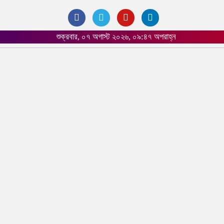
শুক্রবার, ০৭ অগাস্ট ২০২৬, ০৯:৪৭ অপরাহ্ন