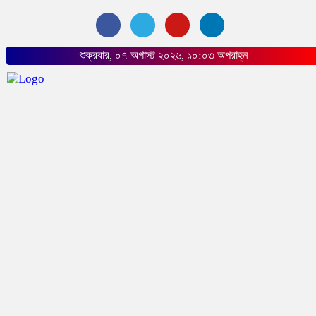
শুক্রবার, ০৭ অগাস্ট ২০২৬, ১০:০৩ অপরাহ্ন