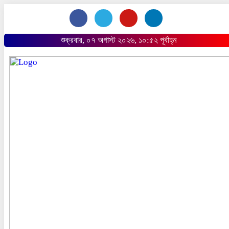
শুক্রবার, ০৭ অগাস্ট ২০২৬, ১০:৫২ পূর্বাহ্ন