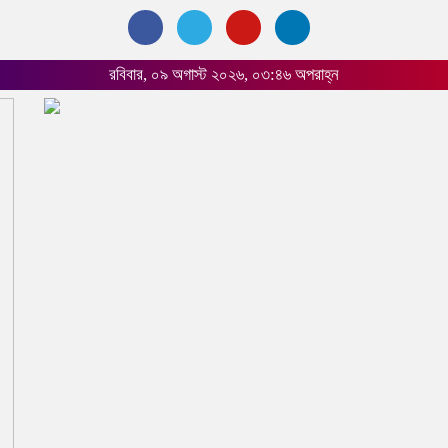
রবিবার, ০৯ অগাস্ট ২০২৬, ০৩:৪৬ অপরাহ্ন