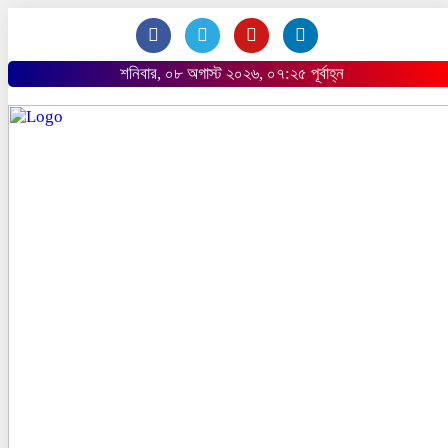
শনিবার, ০৮ অগাস্ট ২০২৬, ০৭:২৫ পূর্বাহ্ন