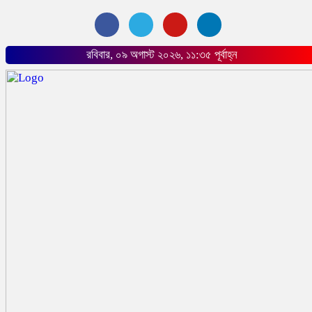
রবিবার, ০৯ অগাস্ট ২০২৬, ১১:৩৫ পূর্বাহ্ন