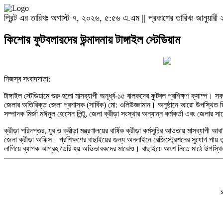
প্রিন্ট এর তারিখঃ অগাস্ট ৭, ২০২৬, ৫:৫৬ এ.এম || প্রকাশের তারিখঃ জানুয়া
কিশোর ফুটবলারদের উন্মাদনায় টাঙ্গাইল স্টেডিয়াম
নিজস্ব সংবাদদাতা:
টাঙ্গাইল স্টেডিয়ামে শুরু হলো মাসব্যাপী অনূর্ধ্ব-১৫ বালকদের ফুটবল প্রশিক্ষণ ক্যাম্প। 
জেলার অতিরিক্ত জেলা প্রশাসক (সার্বিক) মো: ওলিউজ্জামান। অনুষ্ঠানে আরো উপস্থিত ছিল
সম্পাদক মির্জা মঈনুল হোসেন লিন্টু, জেলা ক্রীড়া সংস্থার অন্যান্ন কর্মকর্তা এবং জেলার 
ক্রীড়া পরিদপ্তর, যুব ও ক্রীড়া মন্ত্রণালয়ের বার্ষিক ক্রীড়া কর্মসূচির আওতায় মাসব্যাপী
জেলা ক্রীড়া অফিস। প্রশিক্ষণের বাছাইয়ের জন্য অনলাইনে রেজিস্ট্রেশনের সুযোগ পায়
লাগিয়ে ব্যাপক আগ্রহ তৈরি হয় অভিভাবকদের মাঝেও। বাছাইয়ে অংশ নিতে মাঠে উপস্থি