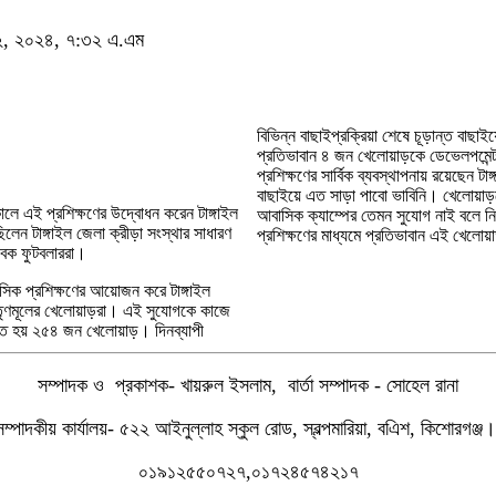
রী ২, ২০২৪, ৭:৩২ এ.এম
বিভিন্ন বাছাইপ্রক্রিয়া শেষে চূড়ান্ত বাছ
প্রতিভাবান ৪ জন খেলোয়াড়কে ডেভেলপমেন্ট ক
প্রশিক্ষণের সার্বিক ব্যবস্থাপনায় রয়েছে
বাছাইয়ে এত সাড়া পাবো ভাবিনি। খেলোয়া
সকালে এই প্রশিক্ষণের উদ্বোধন করেন টাঙ্গাইল
আবাসিক ক্যাম্পের তেমন সুযোগ নাই বলে নিজ
েন টাঙ্গাইল জেলা ক্রীড়া সংস্থার সাধারণ
প্রশিক্ষণের মাধ্যমে প্রতিভাবান এই খেলো
সাবেক ফুটবলাররা।
 আবাসিক প্রশিক্ষণের আয়োজন করে টাঙ্গাইল
 তৃণমূলের খেলোয়াড়রা। এই সুযোগকে কাজে
ত হয় ২৫৪ জন খেলোয়াড়। দিনব্যাপী
সম্পাদক ও প্রকাশক- খায়রুল ইসলাম, বার্তা সম্পাদক - সোহেল রানা
সম্পাদকীয় কার্যালয়- ৫২২ আইনুল্লাহ স্কুল রোড, স্বল্পমারিয়া, বএিশ, কিশোরগঞ্জ
০১৯১২৫৫০৭২৭,০১৭২৪৫৭৪২১৭