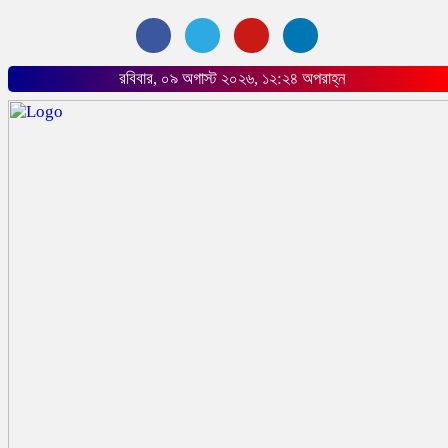
রবিবার, ০৯ অগাস্ট ২০২৬, ১২:২৪ অপরাহ্ন