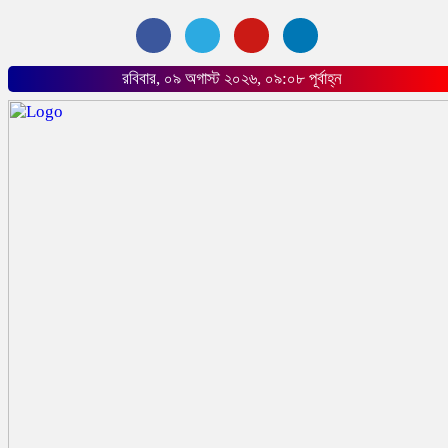
রবিবার, ০৯ অগাস্ট ২০২৬, ০৯:০৮ পূর্বাহ্ন