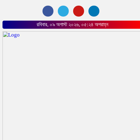
রবিবার, ০৯ অগাস্ট ২০২৬, ০৫:২৪ অপরাহ্ন