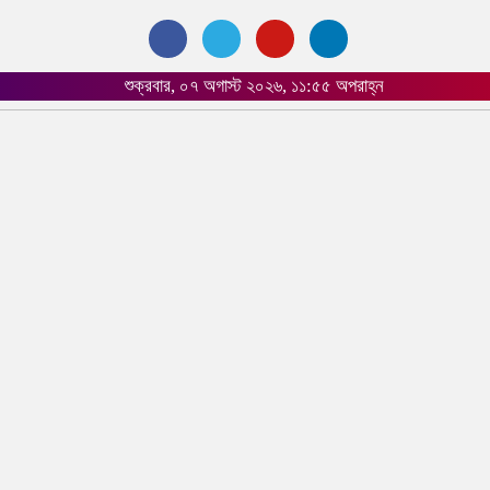
শুক্রবার, ০৭ অগাস্ট ২০২৬, ১১:৫৫ অপরাহ্ন