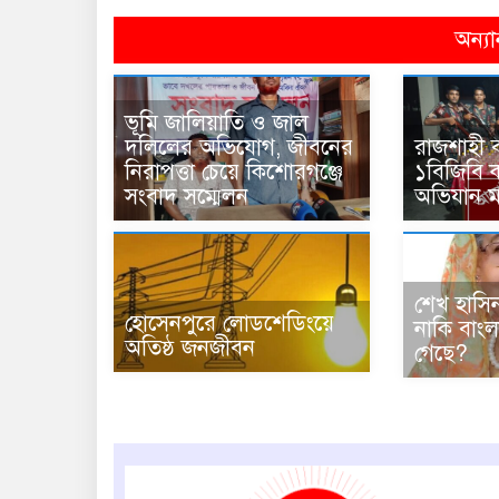
অন্যা
ভূমি জালিয়াতি ও জাল
দলিলের অভিযোগ, জীবনের
রাজশাহী ব
নিরাপত্তা চেয়ে কিশোরগঞ্জে
১বিজিবি কর
সংবাদ সম্মেলন
অভিযান ম
শেখ হাসি
হোসেনপুরে লোডশেডিংয়ে
নাকি বাং
অতিষ্ঠ জনজীবন
গেছে?