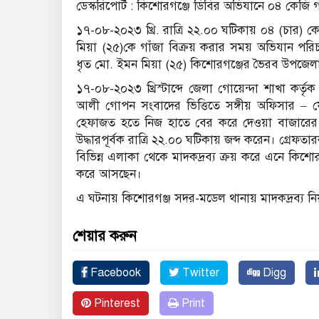
ডেস্করিপোর্ট : কিশোরগঞ্জে ডিবির অভিযানে ০৪ কেজি
১৭-০৮-২০২৩ খ্রি. রাত্রি ২২.০০ ঘটিকায় ০৪ (চার) 
মিয়া (২৫)কে গাঁজা বিক্রয় করার সময় অভিযান পরিচ
ধৃত মো. ইমন মিয়া (২৫) কিশোরগঞ্জের ভৈরব উপজেলা
১৭-০৮-২০২৩ খ্রিস্টাব্দে জেলা গোয়েন্দা শাখা কর্তৃ
আলী গোপন সংবাদের ভিত্তিতে সঙ্গীয় অফিসার – ফো
হেফাজত হতে নিজ হাতে বের করে দেওয়া বাজারের 
উদ্ধারপূর্বক রাত্রি ২২.০০ ঘটিকায় জব্দ করেন। গ্রেফত
বিভিন্ন এলাকা থেকে মাদকদ্রব্য ক্রয় করে এনে কিশ
করে আসছেন।
এ ঘটনায় কিশোরগঞ্জ সদর-মডেল থানায় মাদকদ্রব্য নি
শেয়ার করুন
Facebook
Twitter
Digg
Pinterest
Print