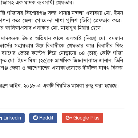
 গাঁজাসহ এক মাদক ব্যবসায়ী গ্রেফতার।
কেজি গাঁজাসহ কিশোরগঞ্জ সদর থানার নন্দলা এলাকায় মো. ইমন
ালনা করে জেলা গোয়েন্দা শাখা পুলিশ (ডিবি) গ্রেফতার করে।
র কালিকাপ্রসাদ এলাকার মো. মাহাবুব মিয়ার ছেলে।
ক মাদকদ্রব্য উদ্ধার অভিযান কালে এসআই (নিরস্ত্র) মো. রমজান
র্সের সহায়তায় উক্ত বিবাদীকে গ্রেফতার করে বিবাদীর নিজ
ব্যাগের ভেতর কস্টেপ দিয়ে মোড়ানো ০৪ (চার) কেজি গাঁজা
ারকৃত মো. ইমন মিয়া (২৫)কে প্রাথমিক জিজ্ঞাসাবাদে জানান, তিনি
োরগঞ্জ জেলা ও আশেপাশের এলাকাগুলোতে দীর্ঘদিন যাবৎ বিক্রয়
য়ন্ত্রণ আইন, ২০১৮-এ একটি নিয়মিত মামলা রুজু করা হয়েছে।
Linkedin
Reddit
Google Plus