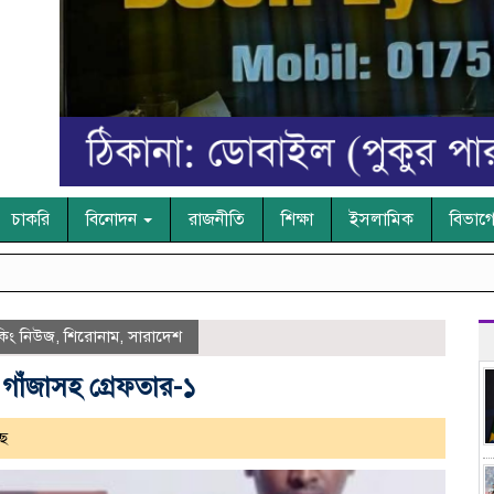
চাকরি
বিনোদন
রাজনীতি
শিক্ষা
ইসলামিক
বিভাগ
েকিং নিউজ
,
শিরোনাম
,
সারাদেশ
গাঁজাসহ গ্রেফতার-১
ে