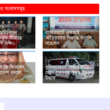
ন্য সংবাদসমূহ
্যাটালিয়ন
রাজারহাটে এসআই
্তৃক সীমান্তে
আতিকুলের বিরুদ্ধে সংবাদ
দ জব্দ
সম্মেলন
না কি ফিরবেন,
কুলিয়ারচরে স্বামীর বাড়ি
লাদেশ বদলে
থেকে গৃহবধূর ঝুলন্ত মরদেহ
উদ্ধার