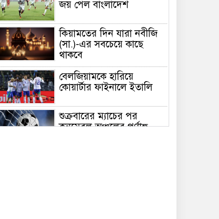
জয় পেল বাংলাদেশ
কিয়ামতের দিন যারা নবীজি
(সা.)-এর সবচেয়ে কাছে
থাকবে
বেলজিয়ামকে হারিয়ে
কোয়ার্টার ফাইনালে ইতালি
শুক্রবারের ম্যাচের পর
কনমেবল অঞ্চলের পূর্ণাঙ্গ
পয়েন্ট টেবিল
সুস্বাস্থ্যের জন্য সেরা ১২টি
হেলথ টিপস
শুক্রবারের আমল