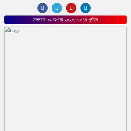
মঙ্গলবার, ১১ অগাস্ট ২০২৬, ০১:৪৪ পূর্বাহ্ন