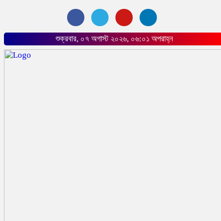
শুক্রবার, ০৭ অগাস্ট ২০২৬, ০৬:০১ অপরাহ্ন