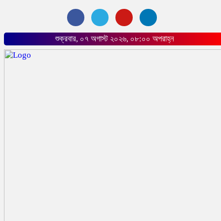
শুক্রবার, ০৭ অগাস্ট ২০২৬, ০৮:০০ অপরাহ্ন