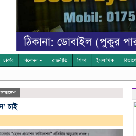
চাকরি
বিনোদন
রাজনীতি
শিক্ষা
ইসলামিক
বিভাগ
,
সারাদেশ
শন’ চাই