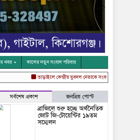
ের খবর
কালের নতুন সংবাদ পরিবার
তাড়াইলে কেন্দ্রীয় যুবদল নেতাকে সংবর্ধনা
“বস্তুনিষ্ঠ সাংবাদিক
সর্বশেষ প্রকাশ
জনপ্রিয় পোস্ট
ব্রাজিলে শুরু হচ্ছে অর্থনৈতিক
জোট জি-টোয়েন্টির ১৯তম
সম্মেলন