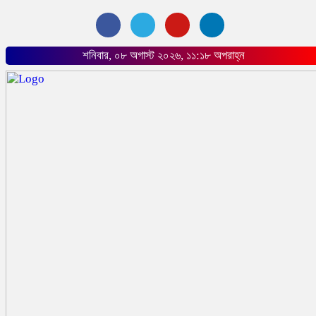
শনিবার, ০৮ অগাস্ট ২০২৬, ১১:১৮ অপরাহ্ন