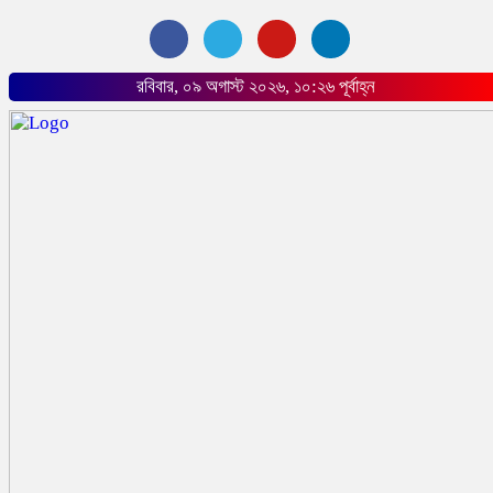
রবিবার, ০৯ অগাস্ট ২০২৬, ১০:২৬ পূর্বাহ্ন