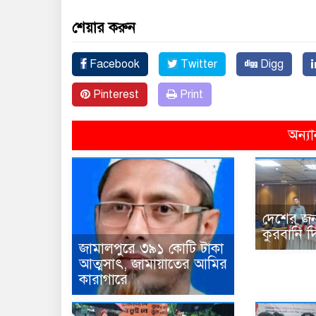
শেয়ার করুন
Facebook
Twitter
Digg
Pinterest
Print
অন্যা
দেশের জন
কুরবানি দ
জামালপুরে ৩৯১ কোটি টাকা
আত্মসাৎ, জামায়াতের আমির
কারাগারে