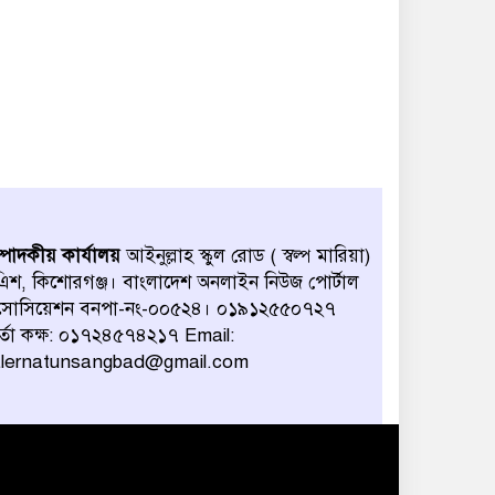
্পাদকীয় কার্যালয়
আইনুল্লাহ স্কুল রোড ( স্বল্প মারিয়া)
িশ, কিশোরগঞ্জ। বাংলাদেশ অনলাইন নিউজ পোর্টাল
সোসিয়েশন বনপা-নং-০০৫২৪। ০১৯১২৫৫০৭২৭
র্তা কক্ষ: ০১৭২৪৫৭৪২১৭ Email:
alernatunsangbad@gmail.com