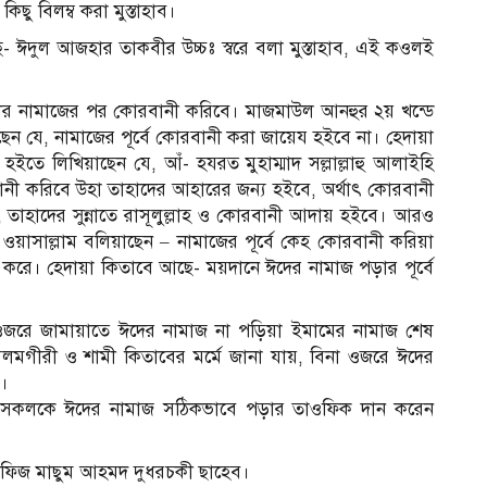
িছু বিলম্ব করা মুস্তাহাব।
ঈদুল আজহার তাকবীর উচ্চঃ স্বরে বলা মুস্তাহাব, এই কওলই
ার নামাজের পর কোরবানী করিবে। মাজমাউল আনহুর ২য় খন্ডে
ন যে, নামাজের পূর্বে কোরবানী করা জায়েয হইবে না। হেদায়া
 হইতে লিখিয়াছেন যে, আঁ- হযরত মুহাম্মাদ সল্লাল্লাহু আলাইহি
বানী করিবে উহা তাহাদের আহারের জন্য হইবে, অর্থাৎ কোরবানী
তাহাদের সুন্নাতে রাসূলুল্লাহ ও কোরবানী আদায় হইবে। আরও
ি ওয়াসাল্লাম বলিয়াছেন – নামাজের পূর্বে কেহ কোরবানী করিয়া
 করে। হেদায়া কিতাবে আছে- ময়দানে ঈদের নামাজ পড়ার পূর্বে
া ওজরে জামায়াতে ঈদের নামাজ না পড়িয়া ইমামের নামাজ শেষ
লমগীরী ও শামী কিতাবের মর্মে জানা যায়, বিনা ওজরে ঈদের
ে।
র সকলকে ঈদের নামাজ সঠিকভাবে পড়ার তাওফিক দান করেন
 হাফিজ মাছুম আহমদ দুধরচকী ছাহেব।