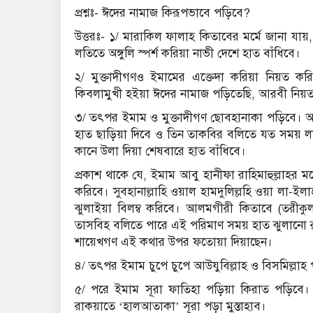
প্রশ্নঃ- ঈদের নামাজ কিরূপভাবে পড়িবে?
উত্তরঃ- ১/ মারাকিল ফালাহ কিতাবের মর্মে জানা য
লতিতে অঙ্গুলি স্পর্শ করিয়া নাভী দেশে হাত বাঁধিবে।
২/ মুক্তাদীগণও ইমামের এক্তেদা করিয়া নিয়ত 
কিবলামুখী হইয়া ঈদের নামাজ পড়িতেছি, আরবী নিয়
৩/ তৎপর ইমাম ও মুক্তাদীগণ ছোবহানাকা পড়িবে। অত
হাত ছাড়িয়া দিবে ও তিন তাকবির বলিতে যত সময় লা
কানে উলা দিয়া শেষবারে হাত বাঁধিবে।
প্রকাশ থাকে যে, ইমাম আবু হানীফা রাহিমাহুল্লাহর 
করিবে। সুবহানাল্লাহি ওয়াল হামদুলিল্লহি ওয়া লা-ইল
ঝুলাইয়া বিলম্ব করিবে। আলমগীরী কিতাবে (তরীকু
তাসবিহ বলিতে পারে এই পরিমাণ সময় হাত ঝুলানো 
শায়েখগণ এই কথার উপর ফতোয়া দিয়াছেন।
৪/ তৎপর ইমাম চুপে চুপে আউযুবিল্লাহ ও বিসমিল্লাহ
৫/ পরে ইমাম সূরা ফাতিহা পড়িয়া কিরাত পড়িবে। ঈদ
রাকয়াতে ‘হালআতাকা’ সূরা পড়া মুস্তাহাব।