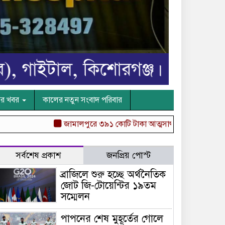
ের খবর
কালের নতুন সংবাদ পরিবার
জামালপুরে ৩৯১ কোটি টাকা আত্মসাৎ, জামায়াতের আমির কারা
সর্বশেষ প্রকাশ
জনপ্রিয় পোস্ট
ব্রাজিলে শুরু হচ্ছে অর্থনৈতিক
জোট জি-টোয়েন্টির ১৯তম
সম্মেলন
পাপনের শেষ মুহূর্তের গোলে