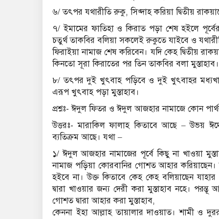
৬/ তৎপর যথারীতি রুকু, সিজ্দাহ করিয়া দ্বিতীয় রাকয়া
৭/ ইমামের ফাতিহা ও কিরাত পড়া শেষ হইলে পূর্বের
চতুর্থ তাকবির বলিয়া সকলেই রুকুতে যাইবে ও যথারী
ফিরাইয়া নামাজ শেষ করিবেন। যদি কেহ দ্বিতীয় রাকয়
কিনতো সূরা কিরাতের পর তিন তাকবির বলা মুস্তাহাব।
৮/ তৎপর দুই খুৎবাহ পড়িবে ও দুই খুৎবাহর মধ্যখান
এরূপ খুৎবাহ পড়া মুস্তাহাব।
প্রশ্নঃ- ঈদুল ফিতর ও ঈদুল আজহার নামাজে কোন পার্
উত্তরঃ- মারাকিল ফালাহ কিতাবে আছে – উভয় ঈদে
ব্যতিক্রম আছে। যথা –
১/ ঈদুল আজহার নামাজের পূর্বে কিছু না খাওয়া মুস্
নামাজ পড়িয়া কোরবানির গোশত আহার করিয়াছেন। তবে
হইবে না। উক্ত কিতাবে কেহ কেহ বলিয়াছেন যাহার
দ্বারা খাওয়ার জন্য দেরী করা মুস্তাহাব নহে। পরন্
গোশত দ্বারা আহার করা মুস্তাহাব,
কেননা ইহা আল্লাহ তায়ালার দাওয়াত। শামী ও দুর