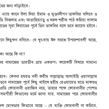
তের জন্য দাঁড়াইবে।
 ন্যায় কানে উলা দিয়া ইমাম ও মুক্তাদীগণ তাকবির বলিবে ও
তি সিজদাহ এবং আত্তাহিয়্যাতু ও দরুদ শরীফ পাঠ করিয়া সালাম
াতের সূরা কিরাতের পূর্বে তিন তাকবির বলে তবে জায়েয হইবে।
ে কিছুক্ষণ বসিবে। যে খুৎবায় ঈদ সম্বন্ধে উপদেশাবলী আছে,
থক্য আছে কি না?
র নামাজের তারতীব প্রায় একরুপ। কয়েকটি বিষয়ে সামান্য
তাহাব। কেননা হযরত নবী করীম সাল্লাল্লাহু আলাইহি ওয়াসাল্লাম
 নামাজের পূর্বে কিছু খাইলে ছহীহ রেওয়ায়েত মতে মাকরূহ্
 প্রতি কোরবানী ওয়াজিব নহে, তাহার পক্ষে কোরবানীর গোশত
তূ আলমগীরী কিতাবের মর্মে জানা যায়, নামাজের পরে কোরবানীর
রুল মোখতার কিতাবে আছে – যে ব্যক্তি কোরবানী না করিবে,