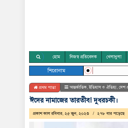
হোম
নিজস্ব প্রতিবেদক
খেলাধুলা
শিরোনাম
আন্তর্জাতিক
,
ইতিহাস ও ঐতিহ্য
,
দেশ প
প্রথম পাতা
ঈদের নামাজের তারতীব! দুধরচকী।
প্রকাশ কাল রবিবার, ২৫ জুন, ২০২৩
২৭৮ বার পড়েছে