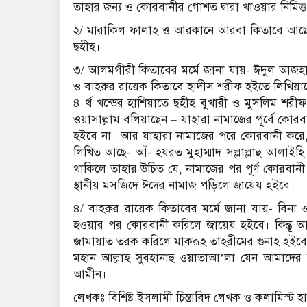
তাহার জন্য ও কোরবানীর গোশত দ্বারা খাওয়ার নিমিত্ত ক
২/ মারাকিল ফালাহ ও আরকানে আরবা কিতাবে আছে- 
ছহীহ।
৩/ আলমগীরী কিতাবের মর্মে জানা যায়- ঈদুল আজহ
ও বাহরুর রায়েক কিতাবে হাদীস শরীফ হইতে লিখিয়াছে
৪ র্থ খন্ডের হাশিয়াতে ছহীহ বুখারী ও মুসলিম শরীফ
ওয়াসাল্লাম বলিয়াছেন – যাহারা নামাজের পূর্বে কোর
হইবে না। আর যাহারা নামাজের পরে কোরবানী করে, 
লিখিত আছে- আঁ- হযরত মুহাম্মাদ সল্লাল্লাহু আলাইহ
থাকিলে তাহার উচিত যে, নামাজের পর পূর্ণ কোরবানী
স্থানীয় মসজিদে ঈদের নামাজ পড়িলে জায়েয হইবে।
৪/ বাহরুর রায়েক কিতাবের মর্মে জানা যায়- বিন
হওয়ার পর কোরবানী করিলে জায়েয হইবে। কিন্তূ আ
জামায়াত তরক করিলে মাকরূহ তাহরীমের গুনাহ হইব
মহান আল্লাহ সুবহানাহু ওয়াতাআ’লা যেন আমাদে
আমীন।
লেখকঃ বিশিষ্ট ইসলামী চিন্তাবিদ লেখক ও কলামিস্ট