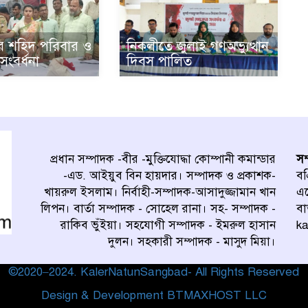
ে শহিদ পরিবার ও
নিকলীতে জুলাই গণঅভ্যুত্থান
সংবর্ধনা
দিবস পালিত
প্রধান সম্পাদক -বীর -মুক্তিযোদ্ধা কোম্পানী কমান্ডার
সম
-এড. আইয়ুব বিন হায়দার। সম্পাদক ও প্রকাশক-
বএ
খায়রুল ইসলাম। নির্বাহী-সম্পাদক-আসাদুজ্জামান খান
এ
লিপন। বার্তা সম্পাদক - সোহেল রানা। সহ- সম্পাদক -
বা
রাকিব ভুঁইয়া। সহযোগী সম্পাদক - ইমরুল হাসান
k
দুলন। সহকারী সম্পাদক - মাসুদ মিয়া।
©2020–2024. KalerNatunSangbad- All Rights Reserved
Design & Development BTMAXHOST LLC