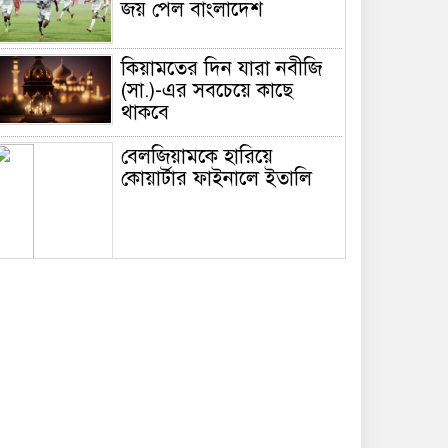
জয় পেল বাংলাদেশ
কিয়ামতের দিন যারা নবীজি
(সা.)-এর সবচেয়ে কাছে
থাকবে
বেলজিয়ামকে হারিয়ে
কোয়ার্টার ফাইনালে ইতালি